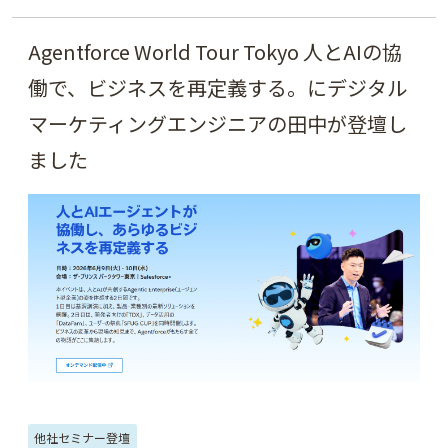
Google Analytics
Google Cloud
畑岡 大作
Agentforce World Tour Tokyo 人とAIの協
Google Tag Manager
コガン・ポリーナ （Polina Kogan）
働で、ビジネスを再定義する。にデジタル
Google アナリティクス
マーケティングエンジニアの田中が登壇し
寳 洋平
高田 和資
山浦 直宏
ました
Google オプティマイズ
藤田 佳浩
吉成 かすみ
江沢 真紀
Google サーチコンソール
土屋 英恵
田中 真祐
岩瀬 真理
Google データポータル(旧Looker Studio)
中村 晃
小林 奈穂
河野 芽久美
Googleアナリティクス 4(旧：App＋Web)
伊藤 禎子
春山 勇悟
西村 彰悟
Google動向
LinkedIn
Power BI
Jose Uzcategui
岩井 謙治
Qiita
Quick DMP
SEM
SEO
JAIN Vibhor
藤原 亜希子
釜 周平
他社セミナー登壇
SERPsMAX
SNS/つぶやきデスク
粂野 三佳