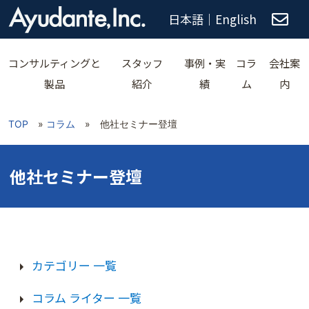
日本語
｜
English
コンサルティングと
スタッフ
事例・実
コラ
会社案
製品
紹介
績
ム
内
TOP
»
コラム
»
他社セミナー登壇
他社セミナー登壇
カテゴリー 一覧
AI
AYUDANTE NEWS
BIレポート
コラム ライター 一覧