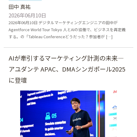
田中 真祐
Tableau
アクセス解析
プン ジャスパー（Jasper Poon）
2026年06月10日
2026年06月10日 デジタルマーケティングエンジニアの田中が
イベントレポート
インタビュー
渡辺 麻実子
宮里 茉莉奈
高橋 智子
Agentforce World Tour Tokyo 人とAIの協働で、ビジネスを再定義
する。の「Tableau Conferenceどうだった？参加者が […]
コンテンツマーケティング
片岡 崇史
太田 正幸
安川 洋
スマホ・アプリ計測
ダッシュボード
ザンノーニ・ダリオ （Dario Zannoni）
AIが牽引するマーケティング計測の未来―
アユダンテ APAC、DMAシンガポール2025
データフィード広告
デジタル広告
黒島 正貴
和田 浩希
金 はる香
に登壇
ブランド支援
マーケティング戦略
塚本 和義
秋山 賀世子
野田 浩太郎
他社セミナー登壇
渥美 祐輔
Cameron Yozin
大浦 功治
伊藤 大典