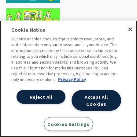
Cookie Notice
生成AIマーケティング見るだけノ
Our site enables cookies that is able to read, store, and
ート
write information on your browser and in your device. The
information processed by this cookie script includes data
relating to you which may include personal identifiers (e.g.
IP address and session details) and browsing activity. We
use this information for marketing purposes. You can
reject all non-essential processing by choosing to accept
only necessary cookies.
Privacy Policy
Reject All
Accept All
Cookies
サクッとわかる ビジネス教養 デ
ジタルマーケティング
Cookies Settings