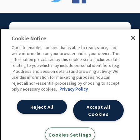
お問い合わせ
Cookie Notice
Our site enables cookies that is able to read, store, and
write information on your browser and in your device. The
information processed by this cookie script includes data
relating to you which may include personal identifiers (e.g.
IP address and session details) and browsing activity. We
use this information for marketing purposes. You can
サイトマップ
reject all non-essential processing by choosing to accept
only necessary cookies.
Privacy Policy
c 2006 Ayudante, inc.
Reject All
Accept All
Cookies
IS763721/ISO27001
Cookies Settings