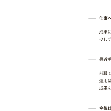
仕事
成果
少し
最近
前職
運用
成果
今後