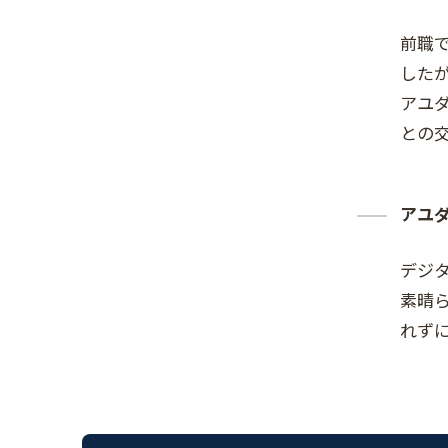
前職で
した
アユ
との
アユ
デジ
素晴
れず