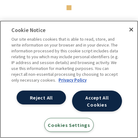
Q. 費用データをインポートし
Cookie Notice
ておくと何がいいの？
Our site enables cookies that is able to read, store, and
write information on your browser and in your device. The
information processed by this cookie script includes data
relating to you which may include personal identifiers (e.g.
IP address and session details) and browsing activity. We
これまでにも書いたように、単に結果数値（セッション
use this information for marketing purposes. You can
reject all non-essential processing by choosing to accept
数やコンバージョン数）だけ見るより「それにいくら
only necessary cookies.
Privacy Policy
かかったか」を含めたROI・ROASを見て施策を検討す
る方がより公平に施策を評価し意思決定ができます。
Reject All
Accept All
Cookies
もちろん各媒体のレポートでcostも合わせて見ている
よ、という担当者の方が多いでしょうが、GA4で見る意
Cookies Settings
味としては「すべての媒体を同じ基準で横並びに表示で