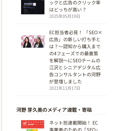
ックと広告のクリック率
はどっちが高い？
2025年05月19日
EC担当者必見！ 「SEO×
広告」の新しい打ち手と
は？～認知から購入まで
の4フェーズでの最善策
を解説～にSEOチームの
江沢とシニアデジタル広
告コンサルタントの河野
が登壇しました
2021年11月17日
河野 芽久美のメディア連載・寄稿
ネット担連載開始！ EC
事業者のための「SEO」