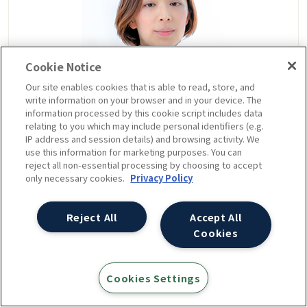
Cookie Notice
Our site enables cookies that is able to read, store, and
write information on your browser and in your device. The
information processed by this cookie script includes data
粂野 三佳
relating to you which may include personal identifiers (e.g.
IP address and session details) and browsing activity. We
デジタル広告コンサルタント
use this information for marketing purposes. You can
reject all non-essential processing by choosing to accept
only necessary cookies.
Privacy Policy
専業主婦から金融系営業を経てインターネット広
告業界へ。愛媛在住、リモートワークでアユダン
Reject All
Accept All
テにジョイン。これまでBtoCからニッチなBtoB商
Cookies
材まで幅広く経験。やると決めたら動かずにいら
れない行動力で顧客貢献を目指す。好きなものは
Cookies Settings
SNOOPYと岡本太郎。