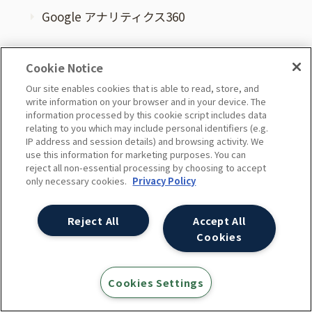
Google アナリティクス360
Googleタグマネージャー(GTM)サポート
Cookie Notice
運用型広告支援/コンサルティング
Our site enables cookies that is able to read, store, and
write information on your browser and in your device. The
information processed by this cookie script includes data
SEO×広告コンサルティング
relating to you which may include personal identifiers (e.g.
IP address and session details) and browsing activity. We
use this information for marketing purposes. You can
BIツールコンサルティング
reject all non-essential processing by choosing to accept
only necessary cookies.
Privacy Policy
ブランド支援室
Reject All
Accept All
サーバーサイドGTM導入支援
Cookies
SEOと検索広告 統合分析サービス “SERPs
Cookies Settings
MAX”