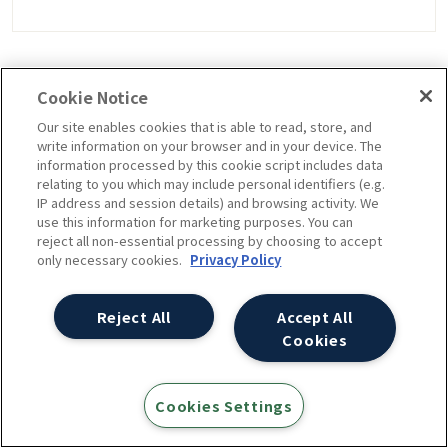
Cookie Notice
前の記事
Our site enables cookies that is able to read, store, and
[GTM] GA4 tag settings for SPA websites,
write information on your browser and in your device. The
information processed by this cookie script includes data
via Google tag
relating to you which may include personal identifiers (e.g.
IP address and session details) and browsing activity. We
use this information for marketing purposes. You can
reject all non-essential processing by choosing to accept
only necessary cookies.
Privacy Policy
次の記事
GTMで設定したGA4カスタムイベントが計測
Reject All
Accept All
されないのはなぜ？
Cookies
Cookies Settings