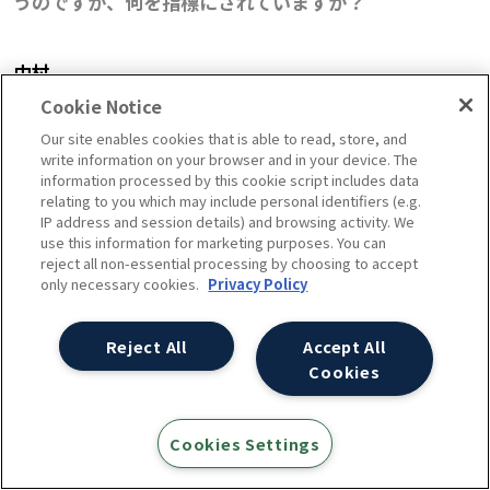
うのですが、何を指標にされていますか？
中村
手紙の書き方は商業サイトという位置づけではないです
Cookie Notice
し、難しいところではあるのですが、数値化は行ってい
Our site enables cookies that is able to read, store, and
write information on your browser and in your device. The
ます。
information processed by this cookie script includes data
コンテンツを通じての訪問数やページビューのほか、
relating to you which may include personal identifiers (e.g.
IP address and session details) and browsing activity. We
コンテンツを経由してのオンラインストアへの送客、売
use this information for marketing purposes. You can
reject all non-essential processing by choosing to accept
上金額などを計測して、継続的に推移を見ています。
only necessary cookies.
Privacy Policy
されていることなどあれば教えてください。
Reject All
Accept All
Cookies
中村
いかに信頼感を得られるサイトになるか、また、手紙
Cookies Settings
に興味を持っていただける内容にできるか。