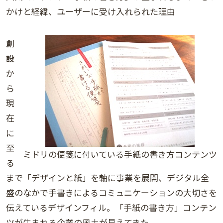
かけと経緯、ユーザーに受け入れられた理由
創
設
か
ら
現
在
に
至
ミドリの便箋に付いている手紙の書き方コンテンツ
る
まで「デザインと紙」を軸に事業を展開、デジタル全
盛のなかで手書きによるコミュニケーションの大切さを
伝えているデザインフィル。「手紙の書き方」コンテン
ツが生まれる企業の風土が見えてきた。