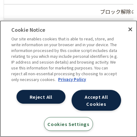
ブロック解除の
Gemini 2.5 Pro
Cookie Notice
Our site enables cookies that is able to read, store, and
引用されて
write information on your browser and in your device. The
information processed by this cookie script includes data
引用されて
relating to you which may include personal identifiers (e.g.
IP address and session details) and browsing activity. We
use this information for marketing purposes. You can
引用されていな
reject all non-essential processing by choosing to accept
only necessary cookies.
Privacy Policy
引用されていな
Reject All
Accept All
引用されて
Cookies
ブロック解除の
Cookies Settings
Perplexity