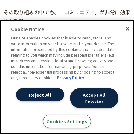
その取り組みの中でも、「コミュニティ」が非常に効果
的な手段です。
Cookie Notice
例えば、Women in Tech SEOのSlackグループでメン
Our site enables cookies that is able to read, store, and
バーの質問に積極的に回答するメンバーは段々信頼さ
write information on your browser and in your device. The
れていき、口コミマーケティングで認知度が上がってい
information processed by this cookie script includes data
relating to you which may include personal identifiers (e.g.
き、結果的にビジネスやカンファレンスの登壇機会につ
IP address and session details) and browsing activity. We
ながったりもしています。
use this information for marketing purposes. You can
reject all non-essential processing by choosing to accept
only necessary cookies.
Privacy Policy
各業界では様々なコミュニティがあり、まずは自社の業
界で存在するコミュニティを見つけて参加して、どのよ
Reject All
Accept All
Cookies
うなニーズがあるかの把握から始めて、会話に参加し、
他の参加者に役立つ情報や質問への回答をしていくと良
いでしょう。
Cookies Settings
またコミュニティの運営者と協力して、一緒に何らかの