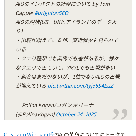
AIOのインパクトの計測について by Tom
Capper
#brightonSEO
AIOの現状(US、UKとアイランドのデータよ
り）
・出現が増えているが、直近減少も見られて
いる
・クエリ種類でも業界でも差があるが、様々
なクエリで出ていて、YMYLでも出現が多い
・割合はまだ少ないが、1位でないAIOの出現
が増えている
pic.twitter.com/tyj58SAEuZ
— Polina Kogan/コガン ポリーナ
(@PolinaKogan)
October 24, 2025
Cristiano Winckler氏
のAIの革命についてのトークで