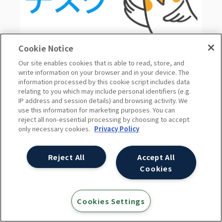
Cookie Notice
Twitterクライアント つぶやきデスク
Our site enables cookies that is able to read, store, and
複数アカウントの管理を楽にします。
write information on your browser and in your device. The
information processed by this cookie script includes data
relating to you which may include personal identifiers (e.g.
IP address and session details) and browsing activity. We
スタッフ執筆書籍 [PR]
use this information for marketing purposes. You can
reject all non-essential processing by choosing to accept
only necessary cookies.
Privacy Policy
Reject All
Accept All
Cookies
Inside Google Ads オーディエンス
ターゲティングのすべて
Cookies Settings