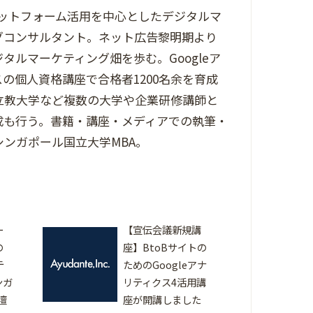
プラットフォーム活用を中心としたデジタルマ
グコンサルタント。ネット広告黎明期より
タルマーケティング畑を歩む。Googleア
の個人資格講座で合格者1200名余を育成
立教大学など複数の大学や企業研修講師と
成も行う。書籍・講座・メディアでの執筆・
シンガポール国立大学MBA。
ー
【宣伝会議新規講
の
座】BtoBサイトの
テ
ためのGoogleアナ
ンガ
リティクス4活用講
壇
座が開講しました