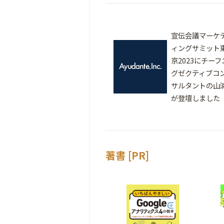
宣伝会議マーケ
ィングサミット
京2023にチーフ
グゼクティブコ
サルタントの山
が登壇しました
著書 [PR]