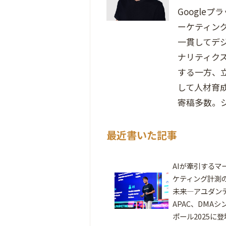
Google
ーケティン
一貫してデジ
ナリティクス
する一方、
して人材育
寄稿多数。
最近書いた記事
AIが牽引するマ
ケティング計測
未来―アユダン
APAC、DMAシ
ポール2025に登