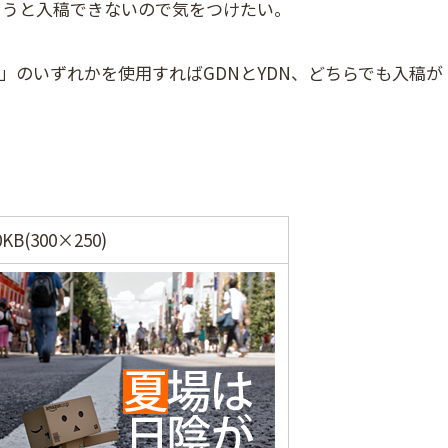
まうと入稿できないので気をつけたい。
.gif」のいずれかを使用すればGDNとYDN、どちらでも入稿が
0KB(300×250)