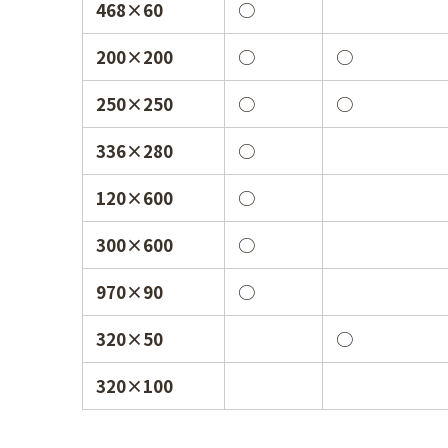
468×60
○
200×200
○
○
250×250
○
○
336×280
○
120×600
○
300×600
○
970×90
○
320×50
○
320×100