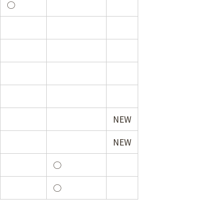
○
NEW
NEW
○
○