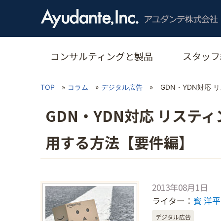
コンサルティングと製品
スタッフ
TOP
»
コラム
»
デジタル広告
»
GDN・YDN対応
GDN・YDN対応 リステ
用する方法【要件編】
2013年08月1日
ライター：
寳 洋平
デジタル広告