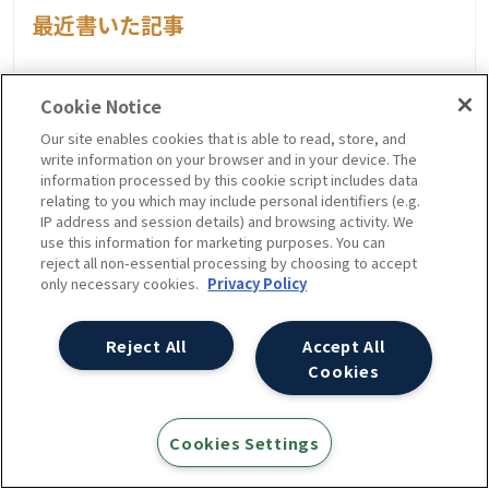
最近書いた記事
AIが牽引するマーケティング計測の未来―
Cookie Notice
アユダンテ APAC、DMAシンガポール2025
Our site enables cookies that is able to read, store, and
に登壇
write information on your browser and in your device. The
information processed by this cookie script includes data
relating to you which may include personal identifiers (e.g.
Google Cloud NEXT Tokyo ’25 の参加レ
IP address and session details) and browsing activity. We
ポート：AIが進化させる「今」
use this information for marketing purposes. You can
reject all non-essential processing by choosing to accept
only necessary cookies.
Privacy Policy
Googleタグマネージャー仕様変更：2025
年4月からの自動タグ読み込みと実務対応
Reject All
Accept All
Cookies
AWNewYork 2024の参加レポート：マンハ
ッタンの中心への旅
Cookies Settings