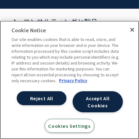
コンサルティングと製品
Cookie Notice
Our site enables cookies that is able to read, store, and
SEOコンサルティング
write information on your browser and in your device. The
information processed by this cookie script includes data
relating to you which may include personal identifiers (e.g.
Googleアナリティクス導入・設定支援/デー
IP address and session details) and browsing activity. We
use this information for marketing purposes. You can
タ活用支援
reject all non-essential processing by choosing to accept
only necessary cookies.
Privacy Policy
Google アナリティクス360
Reject All
Accept All
Googleタグマネージャー(GTM)サポート
Cookies
運用型広告支援/コンサルティング
Cookies Settings
SEO×広告コンサルティング