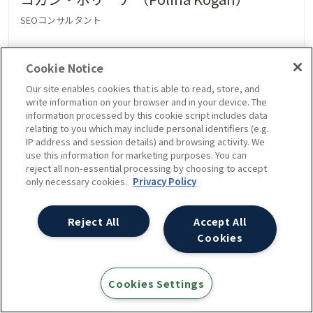
SEOコンサルタント
SEOだけでなく、Google アナリティクスや広告の
Cookie Notice
知識も生かしたコンサルティングを中心にECサイ
Our site enables cookies that is able to read, store, and
ト、ポータルサイトを得意とする。小規模サイトか
write information on your browser and in your device. The
information processed by this cookie script includes data
ら大規模のグローバル案件を含め、数多くのプロ
relating to you which may include personal identifiers (e.g.
IP address and session details) and browsing activity. We
ジェクトを担当。ロシア出身、英語、日本語、ド
use this information for marketing purposes. You can
イツ語など6か国語を操る。
reject all non-essential processing by choosing to accept
only necessary cookies.
Privacy Policy
最近書いた記事
Reject All
Accept All
Cookies
Sydney SEO Conference 2026セッション
まとめ – 海外カンファレンス参加レポート
Cookies Settings
【海外カンファレンス情報まとめ】