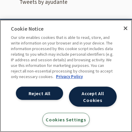
Tweets by ayudante
Cookie Notice
ページ上部へ戻る
Our site enables cookies that is able to read, store, and
write information on your browser and in your device. The
information processed by this cookie script includes data
relating to you which may include personal identifiers (e.g.
コンサルティングと製品
IP address and session details) and browsing activity. We
use this information for marketing purposes. You can
reject all non-essential processing by choosing to accept
only necessary cookies.
Privacy Policy
SEOコンサルティング
Googleアナリティクス導入・設定支援/デー
Reject All
Accept All
Cookies
タ活用支援
Cookies Settings
Google アナリティクス360