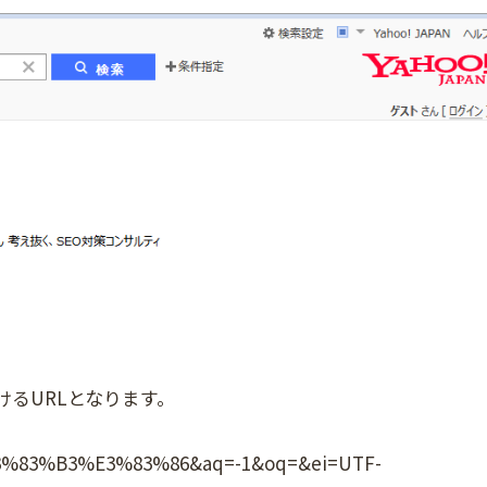
けるURLとなります。
83%B3%E3%83%86&aq=-1&oq=&ei=UTF-