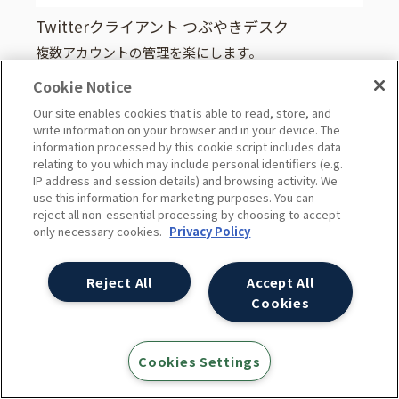
Twitterクライアント つぶやきデスク
複数アカウントの管理を楽にします。
Cookie Notice
Our site enables cookies that is able to read, store, and
スタッフ執筆書籍 [PR]
write information on your browser and in your device. The
information processed by this cookie script includes data
relating to you which may include personal identifiers (e.g.
IP address and session details) and browsing activity. We
use this information for marketing purposes. You can
reject all non-essential processing by choosing to accept
only necessary cookies.
Privacy Policy
Inside Google Ads オーディエンス
ターゲティングのすべて
Reject All
Accept All
Cookies
Cookies Settings