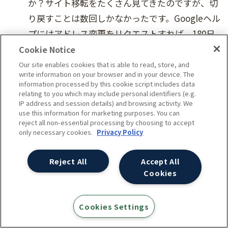
か？サイト移転をたくさん見てきたのですが、切
り戻すことは数回しかなかったです。Googleヘル
プにはアドレス変更をリクエストすれば、180日
以内であれば変更を切り戻すことができると書い
Cookie Notice
ているかと思います。そして301リダイレクトを逆
Our site enables cookies that is able to read, store, and
write information on your browser and in your device. The
に新URLから旧URLに設定し直す必要があると思
information processed by this cookie script includes data
います。悪夢のようなシナリオですね。例えばリ
relating to you which may include personal identifiers (e.g.
IP address and session details) and browsing activity. We
リース後に何かしらの理由で流入が50%下落した
use this information for marketing purposes. You can
reject all non-essential processing by choosing to accept
ら、いつリリースを切り戻すべきだと判断します
only necessary cookies.
Privacy Policy
か？
Reject All
Accept All
Splitt氏：
Cookies
下落の原因によります。対策を打つ前に必ず調査
Cookies Settings
を行うべきです。Googleが旧URLしか認識してい
ない、なぜかリダイレクトを認識していないパタ