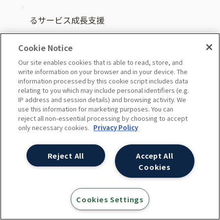
るサービス成長支援
CAPIソリューション
Cookie Notice
Our site enables cookies that is able to read, store, and
Google マーケティング プラットフォーム
write information on your browser and in your device. The
information processed by this cookie script includes data
relating to you which may include personal identifiers (e.g.
外部サイト
IP address and session details) and browsing activity. We
use this information for marketing purposes. You can
reject all non-essential processing by choosing to accept
Quick DMP
外部サイト
only necessary cookies.
Privacy Policy
つぶやきデスク
外部サイト
Reject All
Accept All
Cookies
事例・実績
Cookies Settings
スタッフ執筆書籍 [PR]