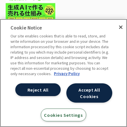
Cookie Notice
Our site enables cookies that is able to read, store, and
write information on your browser and in your device. The
information processed by this cookie script includes data
relating to you which may include personal identifiers (e.g.
IP address and session details) and browsing activity. We
サクッとわかる ビジネス教養 デ
use this information for marketing purposes. You can
ジタルマーケティング
reject all non-essential processing by choosing to accept
only necessary cookies.
Privacy Policy
Reject All
Accept All
Cookies
Cookies Settings
Tweets by ayudante