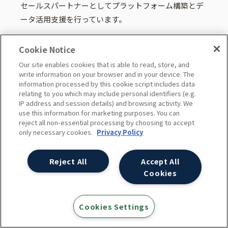
セールスパートナーとしてプラットフォーム構築とデ
ータ活用支援を行っています。
Cookie Notice
Our site enables cookies that is able to read, store, and
write information on your browser and in your device. The
information processed by this cookie script includes data
relating to you which may include personal identifiers (e.g.
IP address and session details) and browsing activity. We
use this information for marketing purposes. You can
reject all non-essential processing by choosing to accept
only necessary cookies.
Privacy Policy
データビジュアライゼーションサービス Quick
DMP
Reject All
Accept All
Cookies
SEO/SEMでホントに使えるDMPの決定版！
Cookies Settings