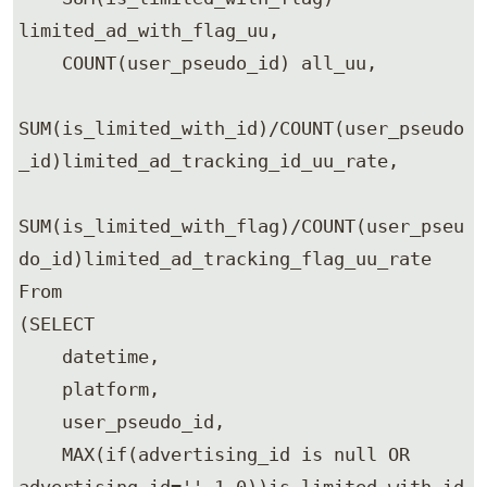
limited_ad_with_flag_uu, 

    COUNT(user_pseudo_id) all_uu, 

SUM(is_limited_with_id)/COUNT(user_pseudo
_id)limited_ad_tracking_id_uu_rate, 

SUM(is_limited_with_flag)/COUNT(user_pseu
do_id)limited_ad_tracking_flag_uu_rate 

From 

(SELECT 

    datetime, 

    platform, 

    user_pseudo_id,

    MAX(if(advertising_id is null OR 