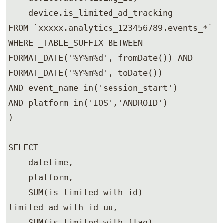
    device.is_limited_ad_tracking 

FROM `xxxxx.analytics_123456789.events_*` 

WHERE _TABLE_SUFFIX BETWEEN 
FORMAT_DATE('%Y%m%d', fromDate()) AND 
FORMAT_DATE('%Y%m%d', toDate()) 

AND event_name in('session_start') 

AND platform in('IOS','ANDROID') 

)

SELECT 

    datetime, 

    platform, 

    SUM(is_limited_with_id) 
limited_ad_with_id_uu, 

    SUM(is_limited_with_flag) 