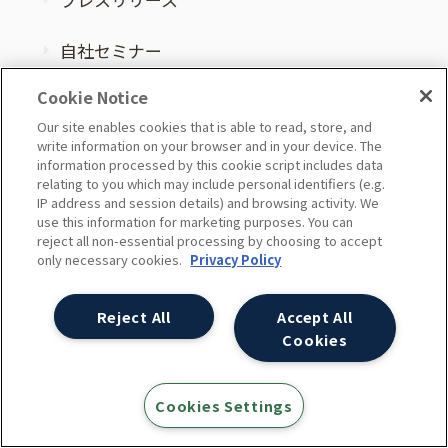
自社セミナー
Cookie Notice
English Web Site
Our site enables cookies that is able to read, store, and
外部サイト
write information on your browser and in your device. The
information processed by this cookie script includes data
Ayudante APAC
relating to you which may include personal identifiers (e.g.
外部サイト
IP address and session details) and browsing activity. We
use this information for marketing purposes. You can
reject all non-essential processing by choosing to accept
only necessary cookies.
Privacy Policy
会社案内
Reject All
Accept All
Cookies
会社概要
Cookies Settings
セキュリティ・プライバシーポリシー