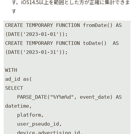
す。iOS14.5以上を範囲とした方が正確に集計できま
す
CREATE TEMPORARY FUNCTION fromDate() AS 
(DATE('2023-01-01')); 

CREATE TEMPORARY FUNCTION toDate()  AS 
(DATE('2023-01-31'));

WITH

ad_id as( 

SELECT 

    PARSE_DATE("%Y%m%d", event_date) AS 
datetime, 

    platform, 

    user_pseudo_id, 

    device.advertising_id, 
