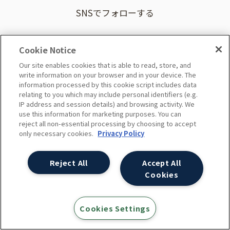
SNSでフォローする
Cookie Notice
Our site enables cookies that is able to read, store, and
write information on your browser and in your device. The
information processed by this cookie script includes data
relating to you which may include personal identifiers (e.g.
IP address and session details) and browsing activity. We
お問い合わせ
use this information for marketing purposes. You can
reject all non-essential processing by choosing to accept
only necessary cookies.
Privacy Policy
Reject All
Accept All
Cookies
サイトマップ
Cookies Settings
c 2006 Ayudante, inc.