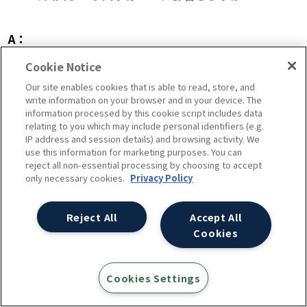
A：
URLの大文字と小文字は区別されますし、URL後方の
Cookie Notice
「/」のようなものもURLの認識に影響します。同じ
Our site enables cookies that is able to read, store, and
URLの大文字バージョンと小文字バージョンがあると、
write information on your browser and in your device. The
information processed by this cookie script includes data
別URLとして認識されますので、分散という観点でSEO
relating to you which may include personal identifiers (e.g.
IP address and session details) and browsing activity. We
に関係します。
use this information for marketing purposes. You can
reject all non-essential processing by choosing to accept
only necessary cookies.
Privacy Policy
大文字URL、小文字URLで同じコンテンツが存在する
場合、検索エンジンはそれらのURLが同一ページであ
Reject All
Accept All
ることを認識しようとし、基本的には問題なく同一ペ
Cookies
ージとして認識されることが多いのですが、悪影響が出
る場合もあります。例えば、検索エンジンは発見したす
Cookies Settings
べてのURLのバリエーションをクロールしようとします