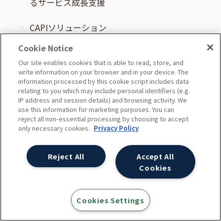
るサービス成長支援
CAPIソリューション
Cookie Notice
Google マーケティング プラットフォーム
Our site enables cookies that is able to read, store, and
write information on your browser and in your device. The
外部サイト
information processed by this cookie script includes data
relating to you which may include personal identifiers (e.g.
IP address and session details) and browsing activity. We
Quick DMP
外部サイト
use this information for marketing purposes. You can
reject all non-essential processing by choosing to accept
つぶやきデスク
only necessary cookies.
Privacy Policy
外部サイト
Reject All
Accept All
事例・実績
Cookies
スタッフ執筆書籍 [PR]
Cookies Settings